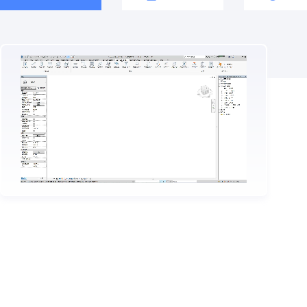
Play
Video
【有求必应】