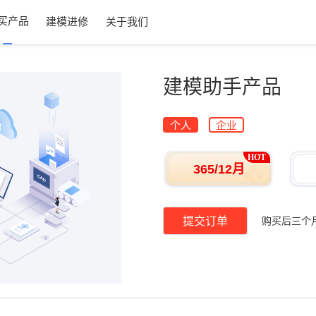
买产品
建模进修
关于我们
建模助手产品
个人
企业
HOT
365/12月
提交订单
购买后三个